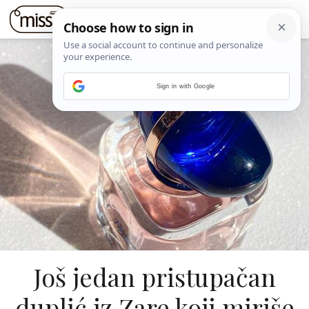
Sign in with Google
Još jedan pristupačan
duplić iz Zare koji miriše