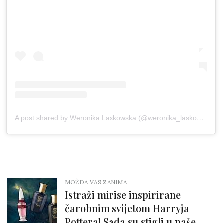
A post shared by Weronika Laskowska (@weronika_laskowska)
MOŽDA VAS ZANIMA
Istraži mirise inspirirane
čarobnim svijetom Harryja
Pottera! Sada su stigli u naše