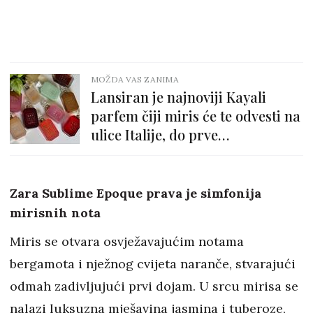
MOŽDA VAS ZANIMA
Lansiran je najnoviji Kayali
parfem čiji miris će te odvesti na
ulice Italije, do prve
slastičarnice!
Zara Sublime Epoque prava je simfonija
mirisnih nota
Miris se otvara osvježavajućim notama
bergamota i nježnog cvijeta naranče, stvarajući
odmah zadivljujući prvi dojam. U srcu mirisa se
nalazi luksuzna mješavina jasmina i tuberoze,