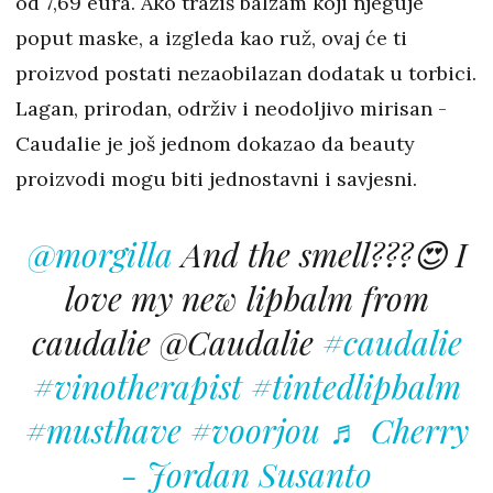
od 7,69 eura. Ako tražiš balzam koji njeguje
poput maske, a izgleda kao ruž, ovaj će ti
proizvod postati nezaobilazan dodatak u torbici.
Lagan, prirodan, održiv i neodoljivo mirisan -
Caudalie je još jednom dokazao da beauty
proizvodi mogu biti jednostavni i savjesni.
@morgilla
And the smell???😍 I
love my new lipbalm from
caudalie @Caudalie
#caudalie
#vinotherapist
#tintedlipbalm
#musthave
#voorjou
♬ Cherry
- Jordan Susanto