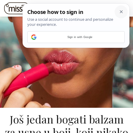
Sign in with Google
Još jedan bogati balzam
za usne u boji, koji nikako