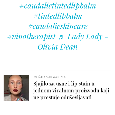
#caudalietintedlipbalm
#tintedlipbalm
#caudalieskincare
#vinotherapist
♬ Lady Lady -
Olivia Dean
MOŽDA VAS ZANIMA
Sjajilo za usne i lip stain u
jednom viralnom proizvodu koji
ne prestaje oduševljavati