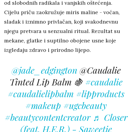
od slobodnih radikala i vanjskih oštećenja.
Cijelu priču zaokružuje miris maline - voćan,
sladak i iznimno privlačan, koji svakodnevnu
njegu pretvara u senzualni ritual. Rezultat su
mekane, glatke i suptilno obojene usne koje
izgledaju zdravo i prirodno lijepo.
@jade_edgington
@Caudalie
Tinted Lip Balm 🍇
#caudalie
#caudalielipbalm
#lipproducts
#makeup
#ugcbeauty
#beautycontentcreator
♬ Closer
(feat. H.E.R.) - Saweetie