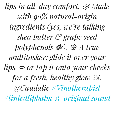
lips in all-day comfort. 🌿 Made
with 96% natural-origin
ingredients (yes, we’re talking
shea butter & grape seed
polyphenols 🍇). 🌸 A true
multitasker: glide it over your
lips 💋 or tap it onto your cheeks
for a fresh, healthy glow 🍑.
@Caudalie
#Vinotherapist
#tintedlipbalm
♬ original sound
-