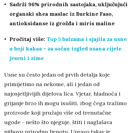
Sadrži 96% prirodnih sastojaka, uključujući
organski shea maslac iz Burkine Faso,
antioksidanse iz grožđa i miris maline
Pročitaj više:
Top 5 balzama i sjajila za usne
u boji kakaa - za sočan izgled usana cijele
jeseni i zime
Usne su često jedan od prvih detalja koje
primijetimo na nekome, ali i jedan od
najosjetljivijih dijelova lica. Vjetar, hladnoća i
grijanje brzo ih mogu isušiti, zbog čega tražimo
proizvode koji pružaju više od trenutačne
ugode - nešto što njeguje, štiti i naglašava
njihovu prirodnu ljepotu. Upravo takav je