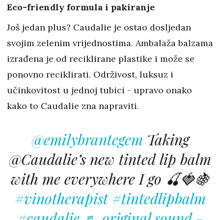
Eco-friendly formula i pakiranje
Još jedan plus? Caudalie je ostao dosljedan
svojim zelenim vrijednostima. Ambalaža balzama
izrađena je od reciklirane plastike i može se
ponovno reciklirati. Održivost, luksuz i
učinkovitost u jednoj tubici - upravo onako
kako to Caudalie zna napraviti.
@emilybrantegem
Taking
@Caudalie’s new tinted lip balm
with me everywhere I go 🍒🍓🍇
#vinotherapist
#tintedlipbalm
#caudalie
♬ original sound -