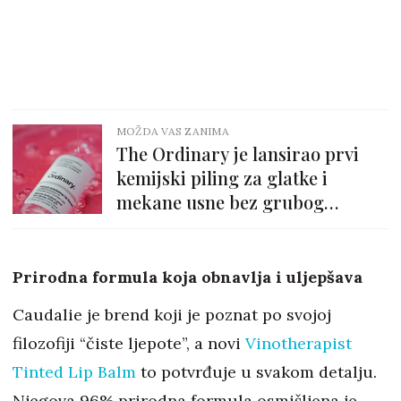
MOŽDA VAS ZANIMA
The Ordinary je lansirao prvi
kemijski piling za glatke i
mekane usne bez grubog
ribanja!
Prirodna formula koja obnavlja i uljepšava
Caudalie je brend koji je poznat po svojoj
filozofiji “čiste ljepote”, a novi
Vinotherapist
Tinted Lip Balm
to potvrđuje u svakom detalju.
Njegova 96% prirodna formula osmišljena je