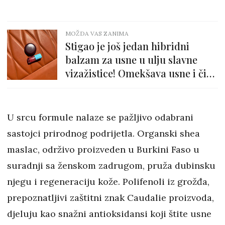
MOŽDA VAS ZANIMA
Stigao je još jedan hibridni
balzam za usne u ulju slavne
vizažistice! Omekšava usne i čini
ih punijima
U srcu formule nalaze se pažljivo odabrani
sastojci prirodnog podrijetla. Organski shea
maslac, održivo proizveden u Burkini Faso u
suradnji sa ženskom zadrugom, pruža dubinsku
njegu i regeneraciju kože. Polifenoli iz grožđa,
prepoznatljivi zaštitni znak Caudalie proizvoda,
djeluju kao snažni antioksidansi koji štite usne