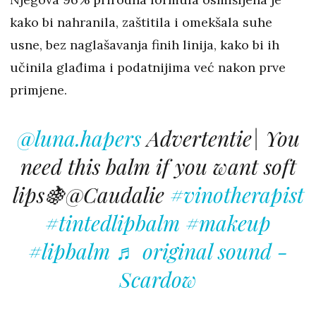
kako bi nahranila, zaštitila i omekšala suhe
usne, bez naglašavanja finih linija, kako bi ih
učinila glađima i podatnijima već nakon prve
primjene.
@luna.hapers
Advertentie| You
need this balm if you want soft
lips🍇@Caudalie
#vinotherapist
#tintedlipbalm
#makeup
#lipbalm
♬ original sound -
Scardow