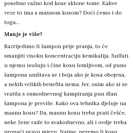
posebno važno kod kose sklone tome. Kakve
veze to ima s masnom kosom? Doći ćemo i do
toga...
Manje je više?
Razrijedimo li šampon prije pranja, to će
smanjiti visoku koncentraciju kemikalija. Sulfati
u njemu isušuju i čine kosu lomljivom, od puno
šampona uništava se i boja ako je kosa obojena,
a nekih velikih benefita nema. Jer, osim ako si se
vratila s osmodnevnog kampiranja pun dlan
šampona je previše. Kako ova tehnika djeluje na
masnu kosu? Da, masnu kosu treba prati češće,
neke žene rade to svakodnevno, ali i ovdje treba
pronaći pravu mjeru. Naime, peremo li kosu