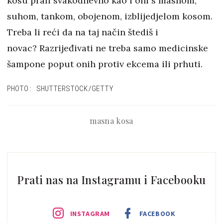
kosu prali svakodnevno kao i oni s masnom,
suhom, tankom, obojenom, izblijedjelom kosom.
Treba li reći da na taj način štediš i
novac? Razrijeđivati ne treba samo medicinske
šampone poput onih protiv ekcema ili prhuti.
PHOTO: SHUTTERSTOCK/GETTY
masna kosa
Prati nas na Instagramu i Facebooku
INSTAGRAM
FACEBOOK