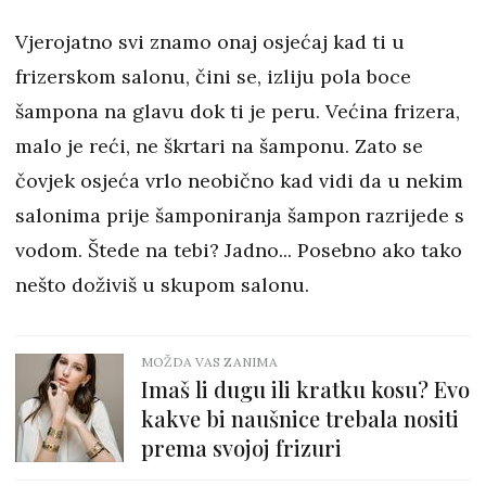
Vjerojatno svi znamo onaj osjećaj kad ti u
frizerskom salonu, čini se, izliju pola boce
šampona na glavu dok ti je peru. Većina frizera,
malo je reći, ne škrtari na šamponu. Zato se
čovjek osjeća vrlo neobično kad vidi da u nekim
salonima prije šamponiranja šampon razrijede s
vodom. Štede na tebi? Jadno... Posebno ako tako
nešto doživiš u skupom salonu.
MOŽDA VAS ZANIMA
Imaš li dugu ili kratku kosu? Evo
kakve bi naušnice trebala nositi
prema svojoj frizuri