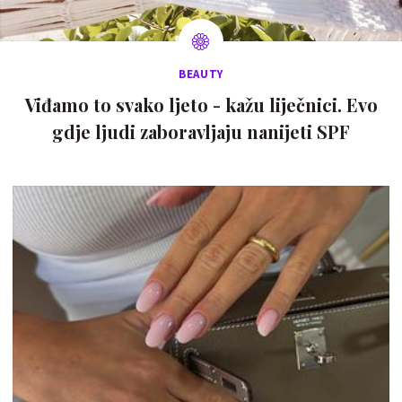
BEAUTY
Viđamo to svako ljeto - kažu liječnici. Evo
gdje ljudi zaboravljaju nanijeti SPF