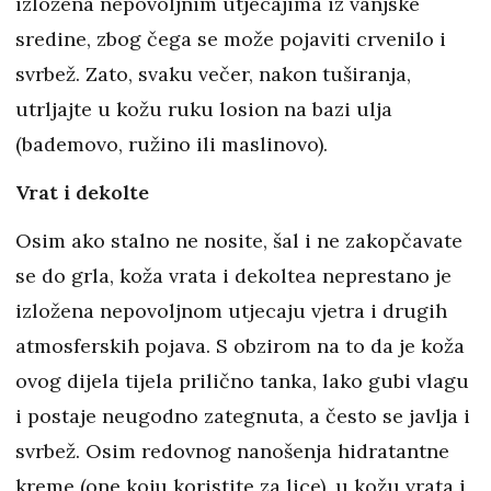
izložena nepovoljnim utjecajima iz vanjske
sredine, zbog čega se može pojaviti crvenilo i
svrbež. Zato, svaku večer, nakon tuširanja,
utrljajte u kožu ruku losion na bazi ulja
(bademovo, ružino ili maslinovo).
Vrat i dekolte
Osim ako stalno ne nosite, šal i ne zakopčavate
se do grla, koža vrata i dekoltea neprestano je
izložena nepovoljnom utjecaju vjetra i drugih
atmosferskih pojava. S obzirom na to da je koža
ovog dijela tijela prilično tanka, lako gubi vlagu
i postaje neugodno zategnuta, a često se javlja i
svrbež. Osim redovnog nanošenja hidratantne
kreme (one koju koristite za lice), u kožu vrata i