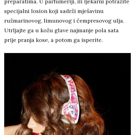
preparatima. U parfumeriji, ili ljekarni potražite
specijalni losion koji sadrži mješavinu
ružmarinovog, limunovog i čempresovog ulja.
Utrljajte ga u kožu glave najmanje pola sata
prije pranja kose, a potom ga isperite.