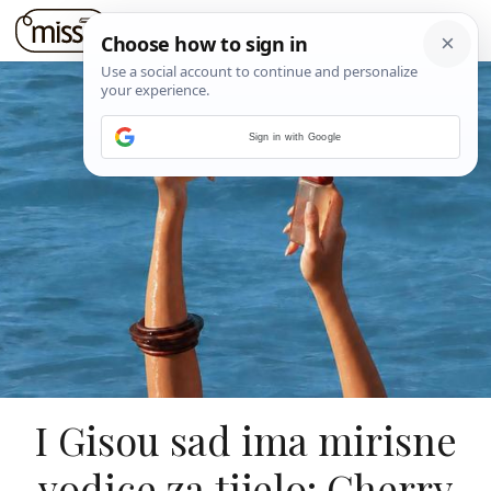
Sign in with Google
I Gisou sad ima mirisne
vodice za tijelo: Cherry