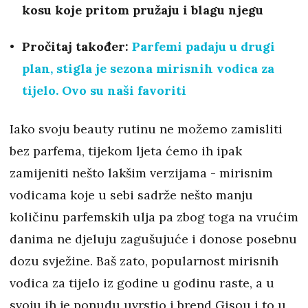
kosu koje pritom pružaju i blagu njegu
Pročitaj također:
Parfemi padaju u drugi
plan, stigla je sezona mirisnih vodica za
tijelo. Ovo su naši favoriti
Iako svoju beauty rutinu ne možemo zamisliti
bez parfema, tijekom ljeta ćemo ih ipak
zamijeniti nešto lakšim verzijama - mirisnim
vodicama koje u sebi sadrže nešto manju
količinu parfemskih ulja pa zbog toga na vrućim
danima ne djeluju zagušujuće i donose posebnu
dozu svježine. Baš zato, popularnost mirisnih
vodica za tijelo iz godine u godinu raste, a u
svoju ih je ponudu uvrstio i brend Gisou i to u