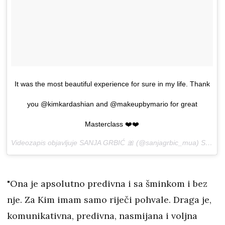
It was the most beautiful experience for sure in my life. Thank
you @kimkardashian and @makeupbymario for great
Masterclass ❤️❤️
Videozapis objavljuje SANJA GRBIĆ 🎀 (@sanjagrbic_mua)
Sij 14, 2017 u 7:02 PST
"Ona je apsolutno predivna i sa šminkom i bez
nje. Za Kim imam samo riječi pohvale. Draga je,
komunikativna, predivna, nasmijana i voljna