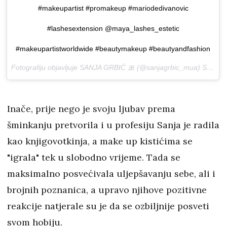
#makeupartist #promakeup #mariodedivanovic
#lashesextension @maya_lashes_estetic
#makeupartistworldwide #beautymakeup #beautyandfashion
Fotografiju objavljuje SANJA GRBIĆ 🎀 (@sanjagrbic_mua)
Sij 23, 2017 u 6:43 PST
Inače, prije nego je svoju ljubav prema
šminkanju pretvorila i u profesiju Sanja je radila
kao knjigovotkinja, a make up kistićima se
"igrala" tek u slobodno vrijeme. Tada se
maksimalno posvećivala uljepšavanju sebe, ali i
brojnih poznanica, a upravo njihove pozitivne
reakcije natjerale su je da se ozbiljnije posveti
svom hobiju.