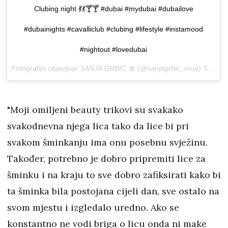
Clubing night 💃💃🍸🍸 #dubai #mydubai #dubailove
#dubainights #cavalliclub #clubing #lifestyle #instamood
#nightout #lovedubai
Fotografiju objavljuje SANJA GRBIĆ 🎀 (@sanjagrbic_mua)
Sij 17, 2017 u 12:21 PST
"Moji omiljeni beauty trikovi su svakako
svakodnevna njega lica tako da lice bi pri
svakom šminkanju ima onu posebnu svježinu.
Također, potrebno je dobro pripremiti lice za
šminku i na kraju to sve dobro zafiksirati kako bi
ta šminka bila postojana cijeli dan, sve ostalo na
svom mjestu i izgledalo uredno. Ako se
konstantno ne vodi briga o licu onda ni make