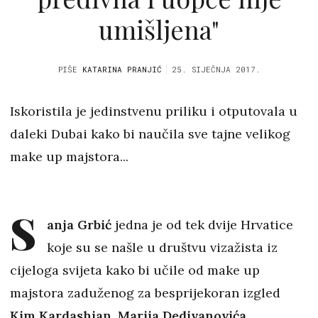
umišljena"
PIŠE
KATARINA PRANJIĆ
25. SIJEČNJA 2017.
Iskoristila je jedinstvenu priliku i otputovala u
daleki Dubai kako bi naučila sve tajne velikog
make up majstora...
S
anja Grbić
jedna je od tek dvije Hrvatice
koje su se našle u društvu vizažista iz
cijeloga svijeta kako bi učile od make up
majstora zaduženog za besprijekoran izgled
Kim Kardashian
,
Marija Dedivanovića
.