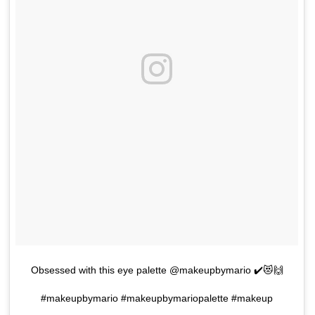
Obsessed with this eye palette @makeupbymario ✔️😻🙌
#makeupbymario #makeupbymariopalette #makeup