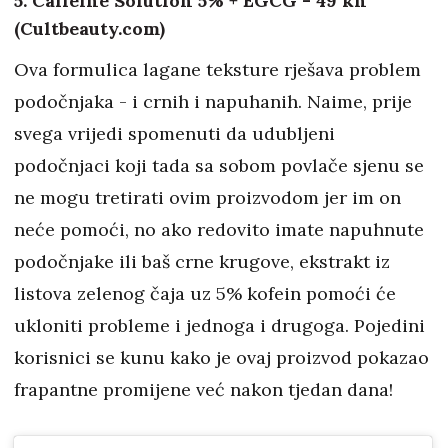
5. Caffeine Solution 5% + EGCG - 49 kn
(Cultbeauty.com)
Ova formulica lagane teksture rješava problem
podočnjaka - i crnih i napuhanih. Naime, prije
svega vrijedi spomenuti da udubljeni
podočnjaci koji tada sa sobom povlače sjenu se
ne mogu tretirati ovim proizvodom jer im on
neće pomoći, no ako redovito imate napuhnute
podočnjake ili baš crne krugove, ekstrakt iz
listova zelenog čaja uz 5% kofein pomoći će
ukloniti probleme i jednoga i drugoga. Pojedini
korisnici se kunu kako je ovaj proizvod pokazao
frapantne promijene već nakon tjedan dana!