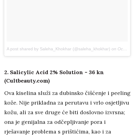
A post shared by Saleha_Khokhar (@saleha_khokhar)
on
Oct 10, 2017 at 2:31am PDT
2. Salicylic Acid 2% Solution - 36 kn
(Cultbeauty.com)
Ova kiselina služi za dubinsko čišćenje i peeling
kože. Nije prikladna za perutavu i vrlo osjetljivu
kožu, ali za sve druge će biti doslovno izvrsna;
ona je genijalna za odčepljivanje pora i
rješavanje problema s prištićima, kao i za