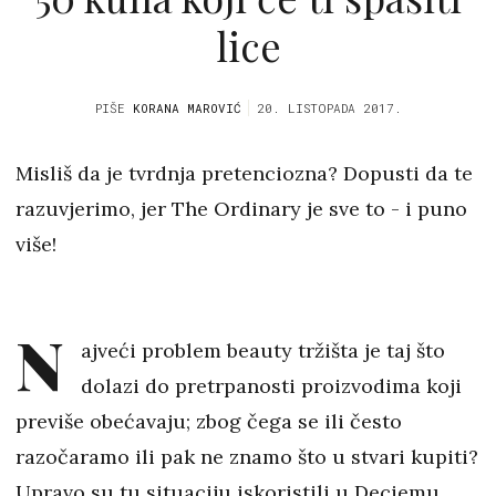
lice
PIŠE
KORANA MAROVIĆ
20. LISTOPADA 2017.
Misliš da je tvrdnja pretenciozna? Dopusti da te
razuvjerimo, jer The Ordinary je sve to - i puno
više!
N
ajveći problem beauty tržišta je taj što
dolazi do pretrpanosti proizvodima koji
previše obećavaju; zbog čega se ili često
razočaramo ili pak ne znamo što u stvari kupiti?
Upravo su tu situaciju iskoristili u Deciemu,