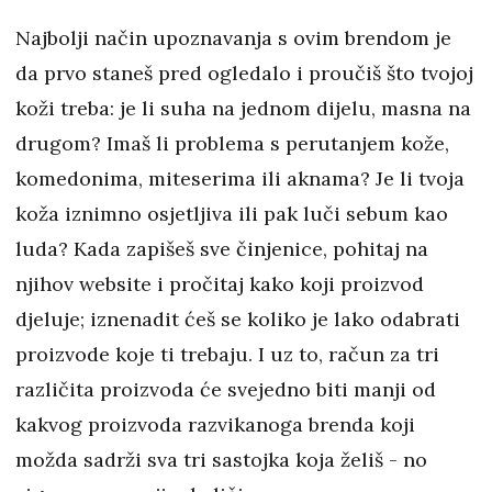
Najbolji način upoznavanja s ovim brendom je
da prvo staneš pred ogledalo i proučiš što tvojoj
koži treba: je li suha na jednom dijelu, masna na
drugom? Imaš li problema s perutanjem kože,
komedonima, miteserima ili aknama? Je li tvoja
koža iznimno osjetljiva ili pak luči sebum kao
luda? Kada zapišeš sve činjenice, pohitaj na
njihov website i pročitaj kako koji proizvod
djeluje; iznenadit ćeš se koliko je lako odabrati
proizvode koje ti trebaju. I uz to, račun za tri
različita proizvoda će svejedno biti manji od
kakvog proizvoda razvikanoga brenda koji
možda sadrži sva tri sastojka koja želiš - no