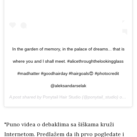
In the garden of memory, in the palace of dreams... that is
where you and l shall meet. #alicethroughthelookingglass
#madhatter #goodhairday #hairgoals😍 #photocredit
@aleksandarselak
A post shared by
Ponytail Hair Studio
(@ponytail_studio) on
Nov 8
"Puno videa o debaklima sa šiškama kruži
Internetom. Predlažem da ih prvo pogledate i