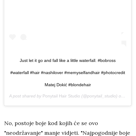
Just let it go and fall like a little waterfall. #bobross
#waterfall #hair #nashilover #memyselfandhair #photocredit
Matej Dokić #blondehair
A post shared by
Ponytail Hair Studio
(@ponytail_studio) on
Dec 1
No, postoje boje kod kojih će se ovo
"neodržavanje" manje vidjeti. "Najpogodnije boje