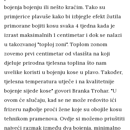
bojenja bojenju ili nešto kraćim. Tako su
primjerice plavuše kako bi izbjegle efekt žutila
primorane bojiti kosu svaka 4 tjedna kada je
izrast maksimalnih 1 centimetar i dok se nalazi
u takozvanoj "toploj zoni". Toplom zonom
zovemo prvi centimetar od vlasišta na koji
djeluje prirodna tjelesna toplina što nam
uvelike koristi u bojenju kose u plavo. Također,
tjelesna temperatura utječe i na kvalitetnije
bojenje sijede kose" govori Branka Trohar. "U
ovom će slučaju, kad se ne može redovito ići
frizeru najbolje proći žene koje su obojile kosu
tehnikom pramenova. Ovdje si možemo priuštiti
najveći razmak između dva bojenja, minimalno