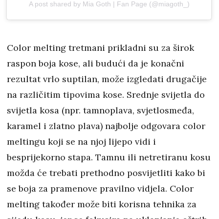
A post shared by Mia Goth | Fan Page (@miagoth_)
Color melting tretmani prikladni su za širok
raspon boja kose, ali budući da je konačni
rezultat vrlo suptilan, može izgledati drugačije
na različitim tipovima kose. Srednje svijetla do
svijetla kosa (npr. tamnoplava, svjetlosmeđa,
karamel i zlatno plava) najbolje odgovara color
meltingu koji se na njoj lijepo vidi i
besprijekorno stapa. Tamnu ili netretiranu kosu
možda će trebati prethodno posvijetliti kako bi
se boja za pramenove pravilno vidjela. Color
melting također može biti korisna tehnika za