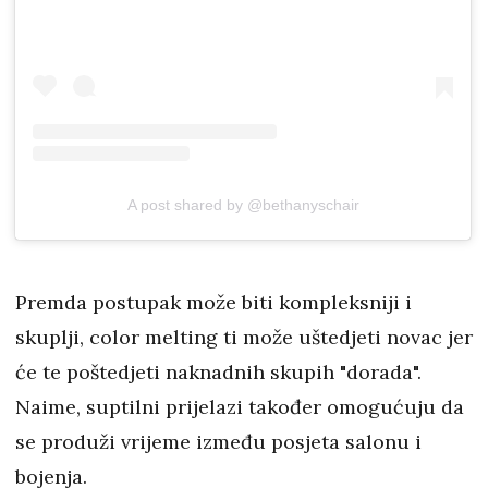
A post shared by @bethanyschair
Premda postupak može biti kompleksniji i
skuplji, color melting ti može uštedjeti novac jer
će te poštedjeti naknadnih skupih "dorada".
Naime, suptilni prijelazi također omogućuju da
se produži vrijeme između posjeta salonu i
bojenja.