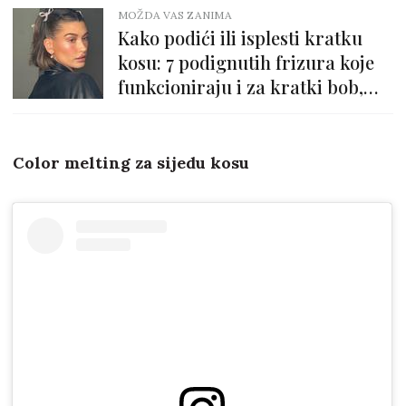
MOŽDA VAS ZANIMA
Kako podići ili isplesti kratku
kosu: 7 podignutih frizura koje
funkcioniraju i za kratki bob,
'wolf cut'...
Color melting za sijedu kosu