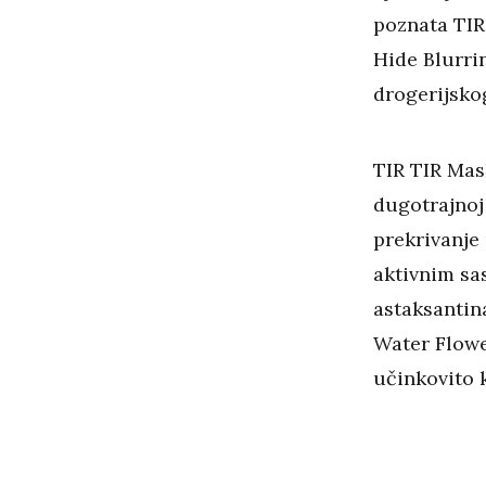
poznata TIR
Hide Blurri
drogerijsko
TIR TIR Mask
dugotrajnoj 
prekrivanje 
aktivnim sa
astaksantin
Water Flowe
učinkovito 