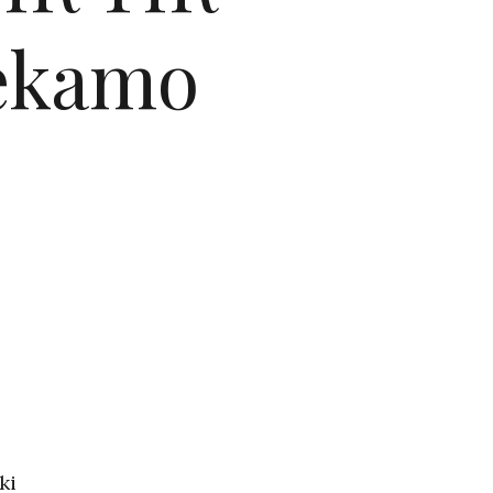
čekamo
ki