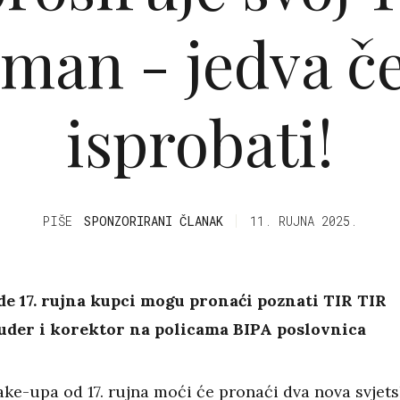
iman - jedva 
isprobati!
PIŠE
SPONZORIRANI ČLANAK
11. RUJNA 2025.
de 17. rujna kupci mogu pronaći poznati TIR TIR
uder i korektor na policama BIPA poslovnica
ake-upa od 17. rujna moći će pronaći dva nova svjets