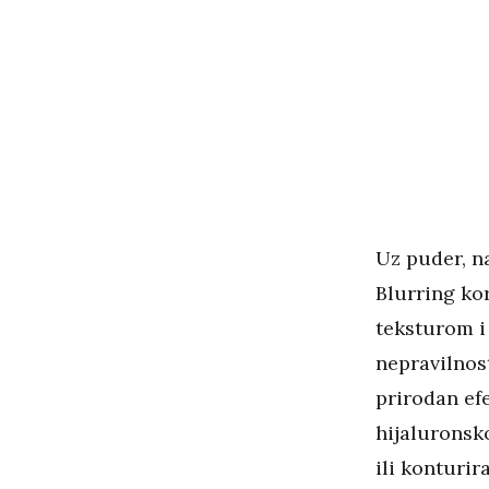
Uz puder, na
Blurring ko
teksturom i
nepravilnost
prirodan efe
hijaluronsk
ili konturira