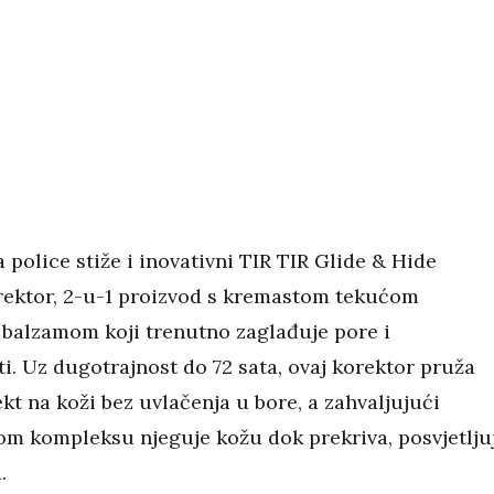
 police stiže i inovativni TIR TIR Glide & Hide
rektor, 2-u-1 proizvod s kremastom tekućom
 balzamom koji trenutno zaglađuje pore i
i. Uz dugotrajnost do 72 sata, ovaj korektor pruža
kt na koži bez uvlačenja u bore, a zahvaljujući
om kompleksu njeguje kožu dok prekriva, posvjetlju
.