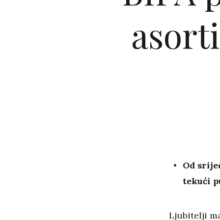
asort
Od srije
tekući p
Ljubitelji m