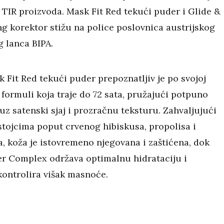
 TIR proizvoda. Mask Fit Red tekući puder i Glide &
ng korektor stižu na police poslovnica austrijskog
g lanca BIPA.
 Fit Red tekući puder prepoznatljiv je po svojoj
formuli koja traje do 72 sata, pružajući potpuno
uz satenski sjaj i prozračnu teksturu. Zahvaljujući
stojcima poput crvenog hibiskusa, propolisa i
a, koža je istovremeno njegovana i zaštićena, dok
r Complex održava optimalnu hidrataciju i
kontrolira višak masnoće.