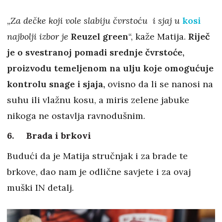
„
Za dečke koji vole slabiju čvrstoću i sjaj u
kosi
najbolji izbor je
Reuzel green
“, kaže Matija.
Riječ
je o svestranoj pomadi srednje čvrstoće,
proizvodu temeljenom na ulju koje omogućuje
kontrolu snage i sjaja,
ovisno da li se nanosi na
suhu ili vlažnu kosu, a miris zelene jabuke
nikoga ne ostavlja ravnodušnim.
6. Brada i brkovi
Budući da je Matija stručnjak i za brade te
brkove, dao nam je odlične savjete i za ovaj
muški IN detalj.