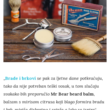
„
Brade i brkovi
se pak za ljetne dane potkraćuju,
tako da nije potreban teški vosak, u tom slučaju
svakako bih preporučio
Mr Bear beard balm
,
balzam s mirisom citrusa koji blago formira bradu
i brk, miriše diskretno i svježe a lako se ispire
“,