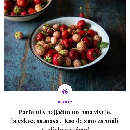
BEAUTY
Parfemi s najjačim notama višnje,
breskve, ananasa... Kao da smo zaronili
u zdjelu s voćem!