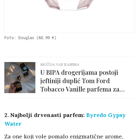
Foto: Douglas (80,99 €)
MOŽDA VAS ZANIMA
U BIPA drogerijama postoji
jeftiniji duplić Tom Ford
Tobacco Vanille parfema za
samo 5 eura. Odličan je!
2. Najbolji drvenasti parfem:
Byredo Gypsy
Water
Za one koji vole pomalo enigmatične arome,