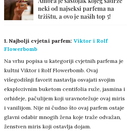
Ambra je sastojak kojeg sadrže
neki od najseksi parfema na
tržištu, a ovo je naših top 5!
1. Najbolji cvjetni parfem:
Viktor i Rolf
Flowerbomb
Na vrhu popisa u kategoriji cvjetnih parfema je
kultni Viktor i Rolf Flowerbomb. Ovaj
višegodišnji favorit nastavlja osvajati svojim
eksplozivnim buketom centifolia ruže, jasmina i
orhideje, pačulijem koji uravnotežuje ovaj miris
i vanilijom. Nije ni čudno što ovaj parfem ostaje
glavni odabir mnogih žena koje traže odvažan,
ženstven miris koji ostavlja dojam.