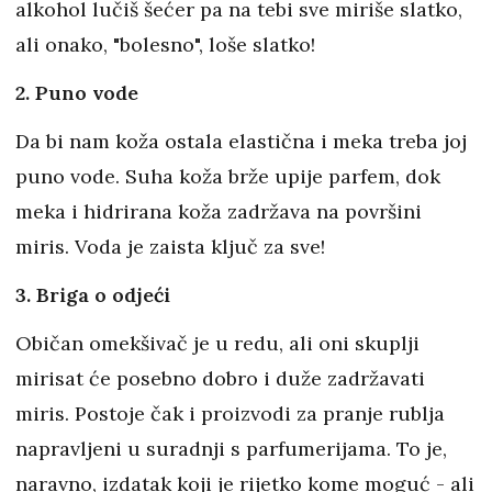
alkohol lučiš šećer pa na tebi sve miriše slatko,
ali onako, "bolesno", loše slatko!
2. Puno vode
Da bi nam koža ostala elastična i meka treba joj
puno vode. Suha koža brže upije parfem, dok
meka i hidrirana koža zadržava na površini
miris. Voda je zaista ključ za sve!
3. Briga o odjeći
Običan omekšivač je u redu, ali oni skuplji
mirisat će posebno dobro i duže zadržavati
miris. Postoje čak i proizvodi za pranje rublja
napravljeni u suradnji s parfumerijama. To je,
naravno, izdatak koji je rijetko kome moguć - ali