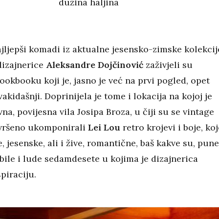
dužina haljina
ajljepši komadi iz aktualne jesensko-zimske kolekcij
dizajnerice
Aleksandre Dojčinović
zaživjeli su
lookbooku koji je, jasno je već na prvi pogled, opet
kidašnji. Doprinijela je tome i lokacija na kojoj je
vna, povijesna vila Josipa Broza, u čiji su se vintage
vršeno ukomponirali
Lei Lou
retro krojevi i boje, koj
e, jesenske, ali i žive, romantične, baš kakve su, pune
bile i lude sedamdesete u kojima je dizajnerica
spiraciju.