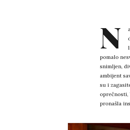
N
pomalo nesva
snimljen, di
ambijent sa
su i zagasit
oprečnosti, 
pronašla in