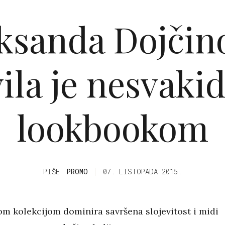
ksanda Dojčin
ila je nesvaki
lookbookom
PIŠE
PROMO
07. LISTOPADA 2015.
m kolekcijom dominira savršena slojevitost i midi