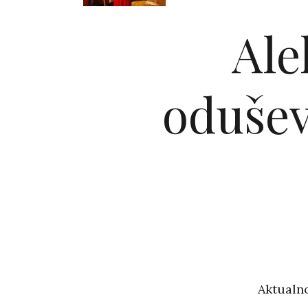
Ale
odušev
Aktualno