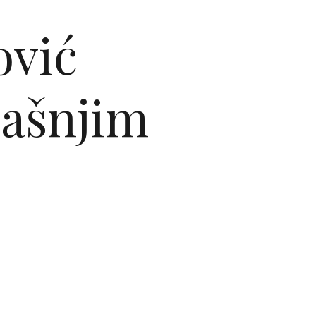
ović
dašnjim