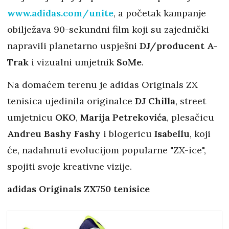
www.adidas.com/unite
, a početak kampanje
obilježava 90-sekundni film koji su zajednički
napravili planetarno uspješni
DJ/producent A-
Trak
i vizualni umjetnik
SoMe
.
Na domaćem terenu je adidas Originals ZX
tenisica ujedinila originalce
DJ Chilla
, street
umjetnicu
OKO
,
Marija Petrekovića
, plesačicu
Andreu Bashy Fashy
i blogericu
Isabellu
, koji
će, nadahnuti evolucijom popularne "ZX-ice",
spojiti svoje kreativne vizije.
a
didas Originals ZX750 tenisice