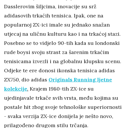
Dasslerovim šiljcima, inovacije su srž
adidasovih trkaćih tenisica. Ipak, one na
popularnoj ZX-ici imale su jednako snažan
utjecaj na uličnu kulturu kao i na trkaćoj stazi.
Posebno se to vidjelo 90-tih kada su londonski
rude boysi svoju strast za šarenim trkaćim
tenisicama izvezli i na globalnu klupsku scenu.
Odjeke te ere donosi ikonska tenisica adidas
ZX750, dio adidas
Originals Running ljetne
kolekcije
.
Krajem 1980-tih ZX-ice su
ujedinjavale trkače svih vrsta, među kojima su
postale hit zbog svoje tehnološke superiornosti
- svaka verzija ZX-ice donijela je nešto novo,
prilagođeno drugom stilu trčanja.