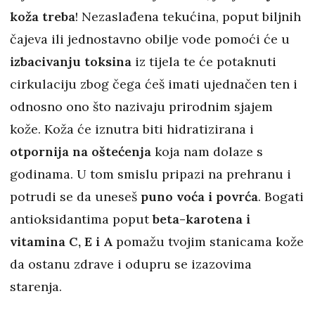
koža treba
! Nezaslađena tekućina, poput biljnih
čajeva ili jednostavno obilje vode pomoći će u
izbacivanju toksina
iz tijela te će potaknuti
cirkulaciju zbog čega ćeš imati ujednačen ten i
odnosno ono što nazivaju prirodnim sjajem
kože. Koža će iznutra biti hidratizirana i
otpornija na oštećenja
koja nam dolaze s
godinama. U tom smislu pripazi na prehranu i
potrudi se da uneseš
puno voća i povrća
. Bogati
antioksidantima poput
beta-karotena i
vitamina C, E i A
pomažu tvojim stanicama kože
da ostanu zdrave i odupru se izazovima
starenja.