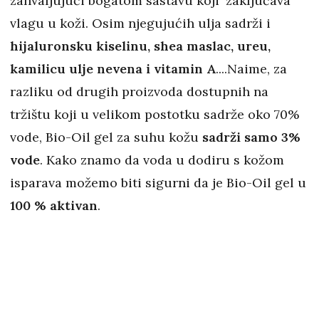
zahvaljujući bogatom sastavu koji 'zaključava'
vlagu u koži. Osim njegujućih ulja sadrži i
hijaluronsku kiselinu, shea maslac, ureu,
kamilicu ulje nevena i vitamin A
....Naime, za
razliku od drugih proizvoda dostupnih na
tržištu koji u velikom postotku sadrže oko 70%
vode, Bio-Oil gel za suhu kožu
sadrži samo 3%
vode
. Kako znamo da voda u dodiru s kožom
isparava možemo biti sigurni da je Bio-Oil gel u
100 % aktivan
.