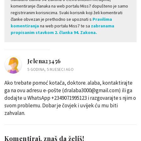
komentiranje članaka na web portalu Miss7 dopušteno je samo
registriranim korisnicima. Svaki korisnik koji želi komentirati
članke obvezan je prethodno se upoznati s
Pravilima
komentiranja
na web portalu Miss7 te sa
zabranama
propisanim stavkom 2. članka 94. Zakona.
Jelena23456
5 GODINA, 5 MJESECI AGO
Ako trebate pomoć kotača, doktore. alaba, kontaktirajte
ga na ovu adresu e-pošte (dralaba3000@gmail.com) ili ga
dodajte u WhatsApp +2349071995123 i razgovarajte s njim o
svom problemu. Dobar je čovjek i uvijek ću mu biti
zahvalan.
Komentiraj, znaš da želiš!