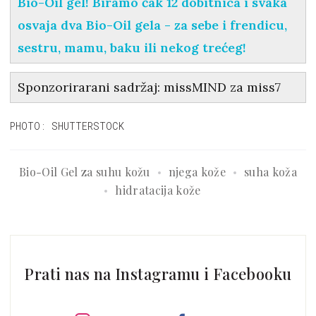
Bio-Oil gel! Biramo čak 12 dobitnica i svaka
osvaja dva Bio-Oil gela - za sebe i frendicu,
sestru, mamu, baku ili nekog trećeg!
Sponzorirarani sadržaj: missMIND za miss7
PHOTO: SHUTTERSTOCK
Bio-Oil Gel za suhu kožu
njega kože
suha koža
hidratacija kože
Prati nas na Instagramu i Facebooku