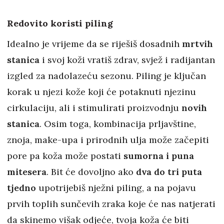
Redovito koristi piling
Idealno je vrijeme da se riješiš dosadnih
mrtvih
stanica
i svoj koži vratiš zdrav, svjež i radijantan
izgled za nadolazeću sezonu. Piling je ključan
korak u njezi kože koji će potaknuti njezinu
cirkulaciju, ali i stimulirati proizvodnju
novih
stanica
. Osim toga, kombinacija prljavštine,
znoja, make-upa i prirodnih ulja može začepiti
pore pa koža može postati
sumorna i puna
mitesera
. Bit će dovoljno ako
dva do tri puta
tjedno
upotrijebiš nježni piling, a na pojavu
prvih toplih sunčevih zraka koje će nas natjerati
da skinemo višak odjeće, tvoja koža će biti