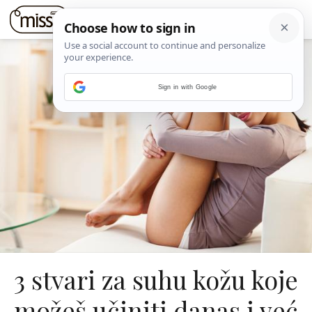
Sign in with Google
3 stvari za suhu kožu koje
možeš učiniti danas i već