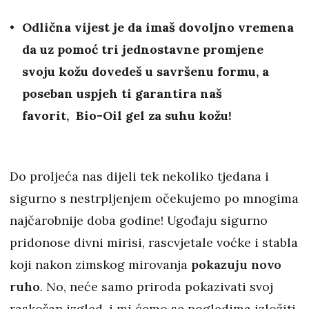
Odlična vijest je da imaš dovoljno vremena
da uz pomoć tri jednostavne promjene
svoju kožu dovedeš u savršenu formu, a
poseban uspjeh ti garantira naš
favorit, Bio-Oil gel za suhu kožu!
Do proljeća nas dijeli tek nekoliko tjedana i
sigurno s nestrpljenjem očekujemo po mnogima
najčarobnije doba godine! Ugođaju sigurno
pridonose divni mirisi, rascvjetale voćke i stabla
koji nakon zimskog mirovanja
pokazuju novo
ruho
. No, neće samo priroda pokazivati svoj
raskošan izgled, i mi ćemo se pogledima izložiti