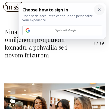
Nina Badrić zablistala u
Sign in with Google
omiljenom proljetnom
1
/
19
komadu, a pohvalila se i
novom frizurom