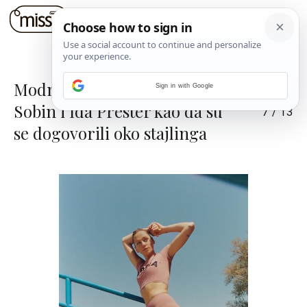
Modno usklađeni Slavko
Sign in with Google
Sobin i Ida Prester kao da su
7
/
13
se dogovorili oko stajlinga