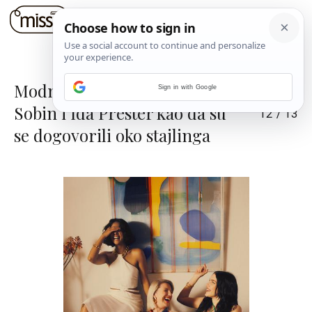
Modno usklađeni Slavko
Sign in with Google
Sobin i Ida Prester kao da su
12
/
13
se dogovorili oko stajlinga