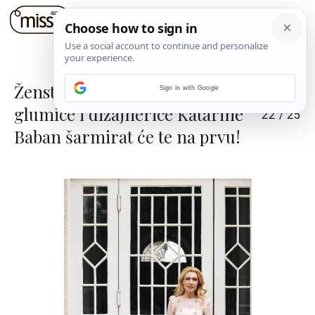
Ženstvene haljine s potpisom
Sign in with Google
glumice i dizajnerice Katarine
22
/
25
Baban šarmirat će te na prvu!