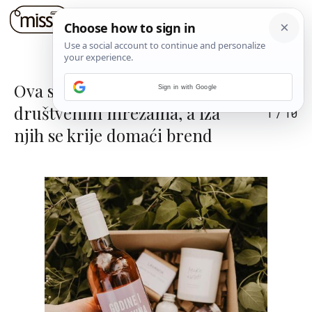
Ova su vina apsolutni hit na
Sign in with Google
društvenim mrežama, a iza
1
/
10
njih se krije domaći brend