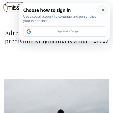
Adrenalinska tura po
Sign in with Google
predivnim krajolicima Islanda
21
/
23