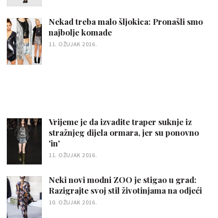
Nekad treba malo šljokica: Pronašli smo
najbolje komade
11. OŽUJAK 2016.
Vrijeme je da izvadite traper suknje iz
stražnjeg dijela ormara, jer su ponovno
'in'
11. OŽUJAK 2016.
Neki novi modni ZOO je stigao u grad:
Razigrajte svoj stil životinjama na odjeći
10. OŽUJAK 2016.