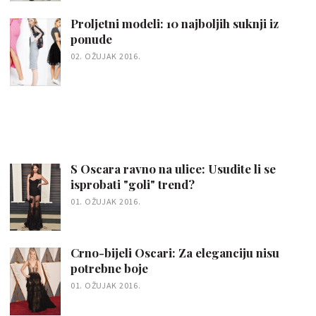
Proljetni modeli: 10 najboljih suknji iz
ponude
02. OŽUJAK 2016.
S Oscara ravno na ulice: Usudite li se
isprobati "goli" trend?
01. OŽUJAK 2016.
Crno-bijeli Oscari: Za eleganciju nisu
potrebne boje
01. OŽUJAK 2016.