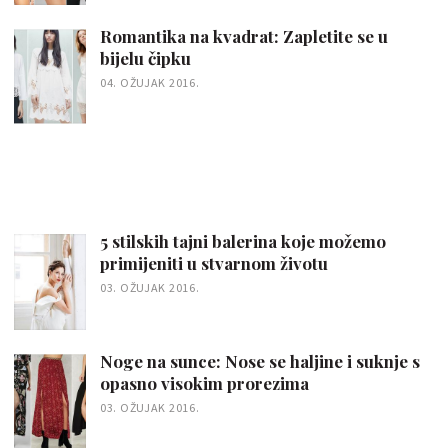
Romantika na kvadrat: Zapletite se u
bijelu čipku
04. OŽUJAK 2016.
5 stilskih tajni balerina koje možemo
primijeniti u stvarnom životu
03. OŽUJAK 2016.
Noge na sunce: Nose se haljine i suknje s
opasno visokim prorezima
03. OŽUJAK 2016.