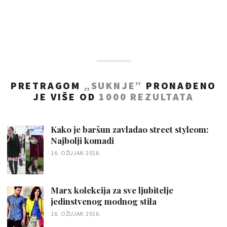
PRETRAGOM
„SUKNJE”
PRONAĐENO
JE VIŠE OD
1000
REZULTATA
Kako je baršun zavladao street styleom:
Najbolji komadi
16. OŽUJAK 2016.
Marx kolekcija za sve ljubitelje
jedinstvenog modnog stila
16. OŽUJAK 2016.