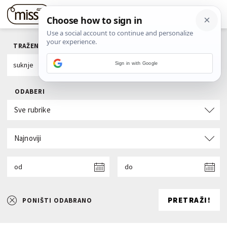
TRAŽENI POJAM
Sign in with Google
ODABERI
Sve rubrike
Najnoviji
od
do
PRETRAŽI!
PONIŠTI ODABRANO