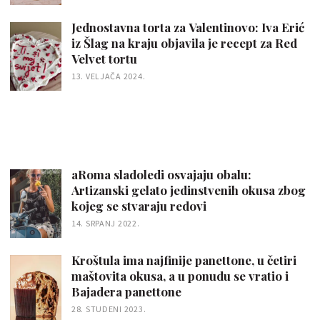
Jednostavna torta za Valentinovo: Iva Erić
iz Šlag na kraju objavila je recept za Red
Velvet tortu
13. VELJAČA 2024.
aRoma sladoledi osvajaju obalu:
Artizanski gelato jedinstvenih okusa zbog
kojeg se stvaraju redovi
14. SRPANJ 2022.
Kroštula ima najfinije panettone, u četiri
maštovita okusa, a u ponudu se vratio i
Bajadera panettone
28. STUDENI 2023.