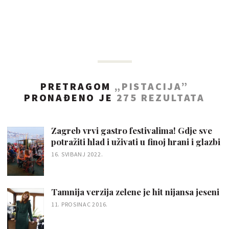
PRETRAGOM
„PISTACIJA”
PRONAĐENO JE
275
REZULTATA
Zagreb vrvi gastro festivalima! Gdje sve
potražiti hlad i uživati u finoj hrani i glazbi
16. SVIBANJ 2022.
Tamnija verzija zelene je hit nijansa jeseni
11. PROSINAC 2016.