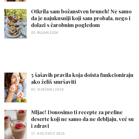
Otkrila sam božanstven brunch! Ne samo
da je najukusniji koji sam probala, nego i
dolazi s čarobnim pogledom
05. RUJAN 2024.
5 šašavih pravila koja doista funkcioniraju
ako želiš smršaviti
02. SIJEČANJ 2019.
Mljac! Donosimo ti recepte za prefine
deserte koji ne samo da ne debljaju, već su
i zdravi
17. KOLOVOZ 2019.