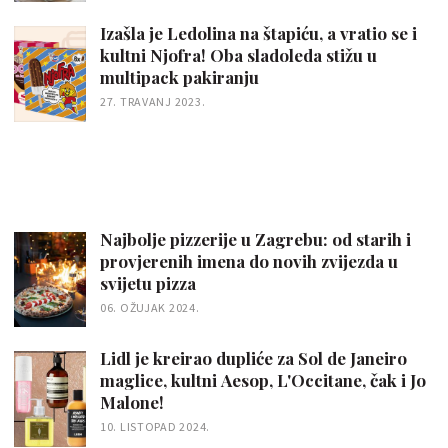
Izašla je Ledolina na štapiću, a vratio se i
kultni Njofra! Oba sladoleda stižu u
multipack pakiranju
27. TRAVANJ 2023.
Najbolje pizzerije u Zagrebu: od starih i
provjerenih imena do novih zvijezda u
svijetu pizza
06. OŽUJAK 2024.
Lidl je kreirao dupliće za Sol de Janeiro
maglice, kultni Aesop, L'Occitane, čak i Jo
Malone!
10. LISTOPAD 2024.