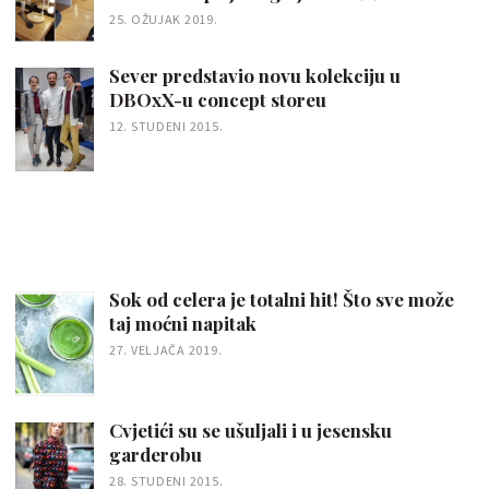
25. OŽUJAK 2019.
Sever predstavio novu kolekciju u
DBOxX-u concept storeu
12. STUDENI 2015.
Sok od celera je totalni hit! Što sve može
taj moćni napitak
27. VELJAČA 2019.
Cvjetići su se ušuljali i u jesensku
garderobu
28. STUDENI 2015.