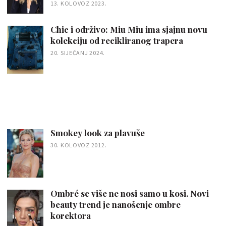
13. KOLOVOZ 2023.
Chic i održivo: Miu Miu ima sjajnu novu
kolekciju od recikliranog trapera
20. SIJEČANJ 2024.
Smokey look za plavuše
30. KOLOVOZ 2012.
Ombré se više ne nosi samo u kosi. Novi
beauty trend je nanošenje ombre
korektora