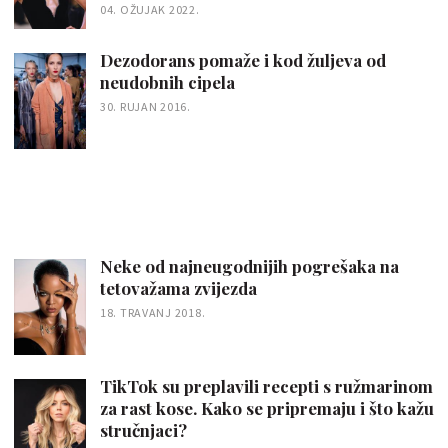
04. OŽUJAK 2022.
Dezodorans pomaže i kod žuljeva od
neudobnih cipela
30. RUJAN 2016.
Neke od najneugodnijih pogrešaka na
tetovažama zvijezda
18. TRAVANJ 2018.
TikTok su preplavili recepti s ružmarinom
za rast kose. Kako se pripremaju i što kažu
stručnjaci?