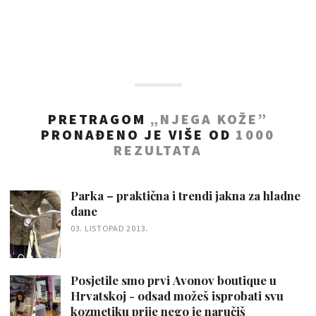
PRETRAGOM
„NJEGA KOŽE”
PRONAĐENO JE VIŠE OD
1000
REZULTATA
Parka – praktična i trendi jakna za hladne
dane
03. LISTOPAD 2013.
Posjetile smo prvi Avonov boutique u
Hrvatskoj - odsad možeš isprobati svu
kozmetiku prije nego je naručiš