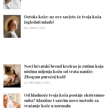
Detoks kože: uz ove savjete će tvoja koža
izgledati mlađe!
06. LIPANJ 2023.
Novi hrvatski brend kreirao je rutinu koja
uistinu mijenja kožu od vrata naniže:
Zbogom purećoj koži!
15. PROSINAC 2025.
Od hladnoće tvoja koža postaje ekstremno
suha? Klasične i sasvim nove metode za
vraćanje kože u normalu