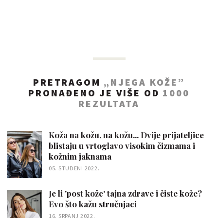
PRETRAGOM
„NJEGA KOŽE”
PRONAĐENO JE VIŠE OD
1000
REZULTATA
Koža na kožu, na kožu... Dvije prijateljice
blistaju u vrtoglavo visokim čizmama i
kožnim jaknama
05. STUDENI 2022.
Je li 'post kože' tajna zdrave i čiste kože?
Evo što kažu stručnjaci
16. SRPANJ 2022.