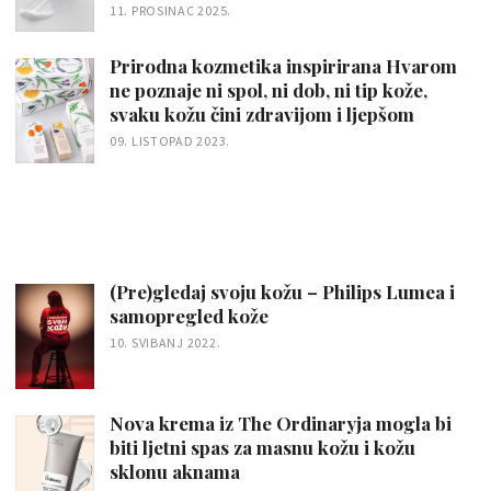
11. PROSINAC 2025.
Prirodna kozmetika inspirirana Hvarom
ne poznaje ni spol, ni dob, ni tip kože,
svaku kožu čini zdravijom i ljepšom
09. LISTOPAD 2023.
(Pre)gledaj svoju kožu – Philips Lumea i
samopregled kože
10. SVIBANJ 2022.
Nova krema iz The Ordinaryja mogla bi
biti ljetni spas za masnu kožu i kožu
sklonu aknama