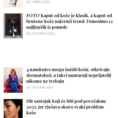
02. LIPANJ 2023.
FOTO Kaput od kože je klasik, a kaput od
brušene kože najvrući trend. Donosimo 12
najljepših iz ponude
18. LISTOPAD 2025.
4 namirnice mogu isušiti kožu, otkrivaju
dermatolozi, a takvi unutarnji neprijatelji
nikome ne trebaju
18. STUDENI 2024.
Hit sastojak koji će biti pod povećalom
2025. jer rješava skoro svaki problem
kože