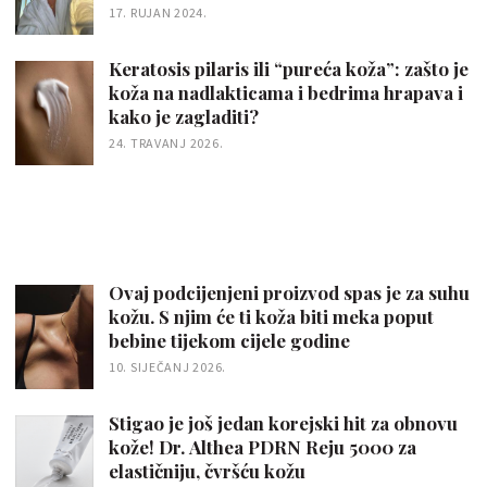
17. RUJAN 2024.
Keratosis pilaris ili “pureća koža”: zašto je
koža na nadlakticama i bedrima hrapava i
kako je zagladiti?
24. TRAVANJ 2026.
Ovaj podcijenjeni proizvod spas je za suhu
kožu. S njim će ti koža biti meka poput
bebine tijekom cijele godine
10. SIJEČANJ 2026.
Stigao je još jedan korejski hit za obnovu
kože! Dr. Althea PDRN Reju 5000 za
elastičniju, čvršću kožu