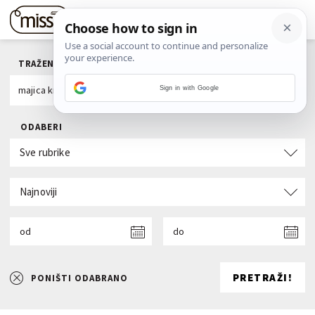
TRAŽENI POJAM
Sign in with Google
ODABERI
Sve rubrike
Najnoviji
od
do
PRETRAŽI!
PONIŠTI ODABRANO