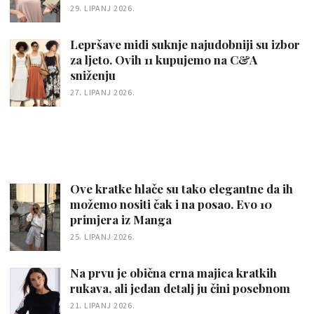
29. LIPANJ 2026.
Lepršave midi suknje najudobniji su izbor
za ljeto. Ovih 11 kupujemo na C&A
sniženju
27. LIPANJ 2026.
Ove kratke hlače su tako elegantne da ih
možemo nositi čak i na posao. Evo 10
primjera iz Manga
25. LIPANJ 2026.
Na prvu je obična crna majica kratkih
rukava, ali jedan detalj ju čini posebnom
21. LIPANJ 2026.