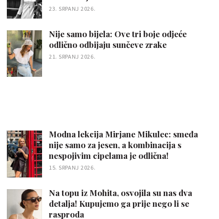
23. SRPANJ 2026.
Nije samo bijela: Ove tri boje odjeće
odlično odbijaju sunčeve zrake
21. SRPANJ 2026.
Modna lekcija Mirjane Mikulec: smeđa
nije samo za jesen, a kombinacija s
nespojivim cipelama je odlična!
15. SRPANJ 2026.
Na topu iz Mohita, osvojila su nas dva
detalja! Kupujemo ga prije nego li se
rasproda