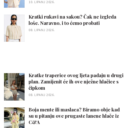
10. LIPANJ 2026.
Kratki rukavi na sakou? Čak ne izgleda
loše. Naravno, i to ćemo probati
08. LIPANJ 2026.
Kratke traperice ovog ljeta padaju u drugi
plan. Zamijenit će ih ove nježne hlačice s
čipkom
08. LIPANJ 2026.
Boja mente ili maslaca? Biramo obje kad
su u pitanju ove prugaste lanene hlače iz
C&A