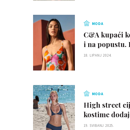
MODA
C&A kupaći kos
i na popustu. 
18. LIPANJ 2024.
MODA
High street ci
kostime dodaj
19. SVIBANJ 2025.