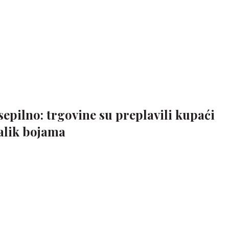
epilno: trgovine su preplavili kupaći
alik bojama