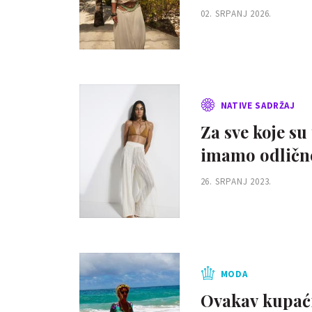
02. SRPANJ 2026.
NATIVE SADRŽAJ
Za sve koje s
imamo odlične
26. SRPANJ 2023.
MODA
Ovakav kupaći