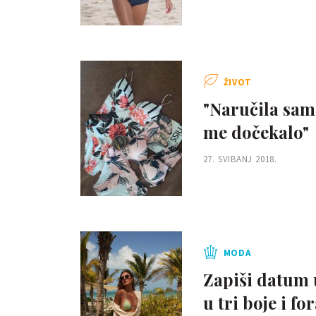
ŽIVOT
"Naručila sam
me dočekalo"
27. SVIBANJ 2018.
MODA
Zapiši datum 
u tri boje i fo