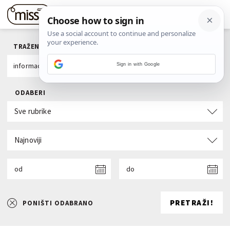
TRAŽENI POJAM
Sign in with Google
ODABERI
Sve rubrike
Najnoviji
od
do
PRETRAŽI!
PONIŠTI ODABRANO