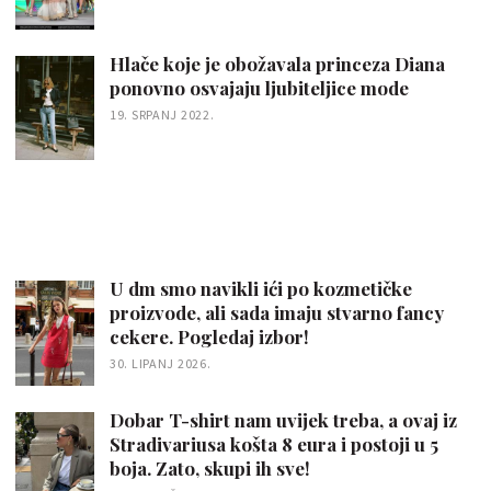
Hlače koje je obožavala princeza Diana
ponovno osvajaju ljubiteljice mode
19. SRPANJ 2022.
U dm smo navikli ići po kozmetičke
proizvode, ali sada imaju stvarno fancy
cekere. Pogledaj izbor!
30. LIPANJ 2026.
Dobar T-shirt nam uvijek treba, a ovaj iz
Stradivariusa košta 8 eura i postoji u 5
boja. Zato, skupi ih sve!