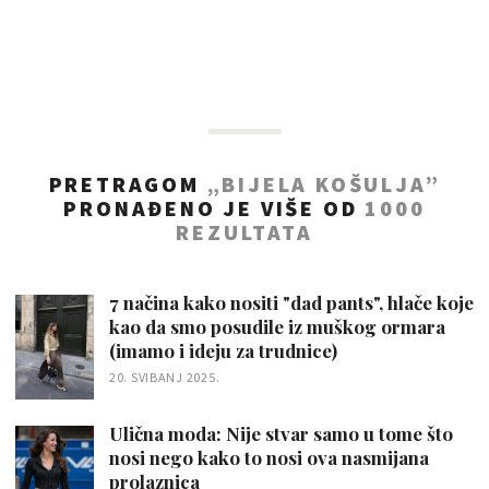
PRETRAGOM
„BIJELA KOŠULJA”
PRONAĐENO JE VIŠE OD
1000
REZULTATA
7 načina kako nositi "dad pants", hlače koje
kao da smo posudile iz muškog ormara
(imamo i ideju za trudnice)
20. SVIBANJ 2025.
Ulična moda: Nije stvar samo u tome što
nosi nego kako to nosi ova nasmijana
prolaznica