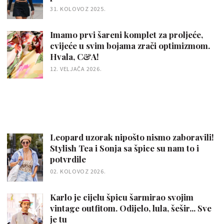
31. KOLOVOZ 2025.
Imamo prvi šareni komplet za proljeće,
cvijeće u svim bojama zrači optimizmom.
Hvala, C&A!
12. VELJAČA 2026.
Leopard uzorak nipošto nismo zaboravili!
Stylish Tea i Sonja sa špice su nam to i
potvrdile
02. KOLOVOZ 2026.
Karlo je cijelu špicu šarmirao svojim
vintage outfitom. Odijelo, lula, šešir... Sve
je tu