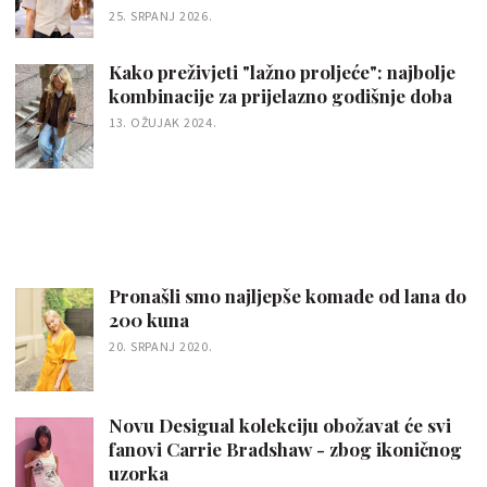
25. SRPANJ 2026.
Kako preživjeti "lažno proljeće": najbolje
kombinacije za prijelazno godišnje doba
13. OŽUJAK 2024.
Pronašli smo najljepše komade od lana do
200 kuna
20. SRPANJ 2020.
Novu Desigual kolekciju obožavat će svi
fanovi Carrie Bradshaw - zbog ikoničnog
uzorka