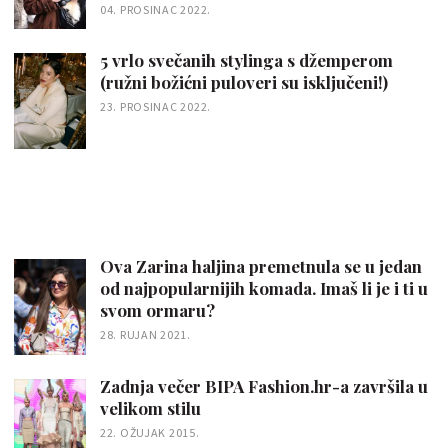
04. PROSINAC 2022.
5 vrlo svečanih stylinga s džemperom
(ružni božićni puloveri su isključeni!)
23. PROSINAC 2022.
Ova Zarina haljina premetnula se u jedan
od najpopularnijih komada. Imaš li je i ti u
svom ormaru?
28. RUJAN 2021.
Zadnja večer BIPA Fashion.hr-a završila u
velikom stilu
22. OŽUJAK 2015.