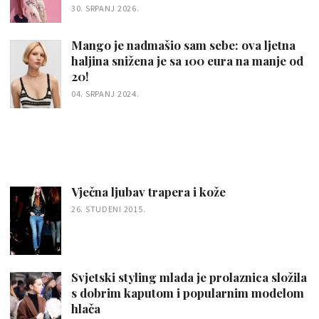
30. SRPANJ 2026.
Mango je nadmašio sam sebe: ova ljetna
haljina snižena je sa 100 eura na manje od
20!
04. SRPANJ 2024.
Vječna ljubav trapera i kože
26. STUDENI 2015.
Svjetski styling mlada je prolaznica složila
s dobrim kaputom i popularnim modelom
hlača