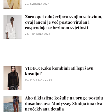
20. SVIBANJ 2024.
Zara opet oduševljava svojim setovima,
ovaj laneni je već postao viralan i
rasprodaje se brzinom svjetlosti
23. TRAVANJ 2025.
VIDEO: Kako kombinirati lepršavu
košulju?
09. PROSINAC 2014.
Ako ti klasične košulje na pruge postaju
dosadne, ova Modyssey Studija ima dva
neočekivana detalja