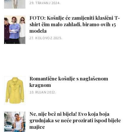
29. TRAVANJ 2024.
FOTO: Košulje će zamijeniti klasični T-
shirt čim malo zahladi, biramo ovih 15
modela
27. KOLOVOZ 2025.
Romantične košulje s naglašenom
kragnom
10. RUJAN 2012.
Ne, nije bež ni bijela! Evo koja boja
grudnjaka se neće prozirati ispod bijele
majice