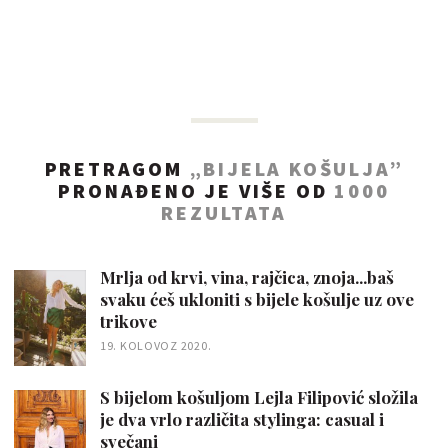
PRETRAGOM
„BIJELA KOŠULJA”
PRONAĐENO JE VIŠE OD
1000
REZULTATA
Mrlja od krvi, vina, rajčica, znoja...baš
svaku ćeš ukloniti s bijele košulje uz ove
trikove
19. KOLOVOZ 2020.
S bijelom košuljom Lejla Filipović složila
je dva vrlo različita stylinga: casual i
svečani