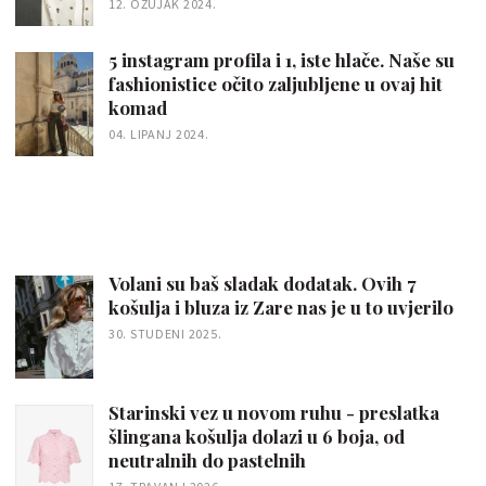
12. OŽUJAK 2024.
5 instagram profila i 1, iste hlače. Naše su
fashionistice očito zaljubljene u ovaj hit
komad
04. LIPANJ 2024.
Volani su baš sladak dodatak. Ovih 7
košulja i bluza iz Zare nas je u to uvjerilo
30. STUDENI 2025.
Starinski vez u novom ruhu - preslatka
šlingana košulja dolazi u 6 boja, od
neutralnih do pastelnih