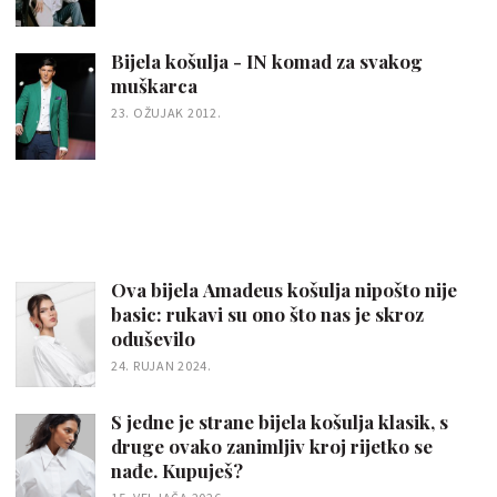
Bijela košulja - IN komad za svakog
muškarca
23. OŽUJAK 2012.
Ova bijela Amadeus košulja nipošto nije
basic: rukavi su ono što nas je skroz
oduševilo
24. RUJAN 2024.
S jedne je strane bijela košulja klasik, s
druge ovako zanimljiv kroj rijetko se
nađe. Kupuješ?