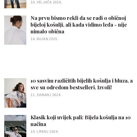
10. VELJAČA 2026.
Na prvu bismo rekli da se radi o običnoj
bijeloj košulji, ali kada vidimo leđa - nije
nimalo obična
14. RUJAN 2025.
10 sasvim različitih bijelih košulja i bluza, a
sve su odredom bestselleri. Izvoli!
11. SVIBANJ 2024.
Klasik koji uvijek pali: Bijela košulja na 10
načina
14. LIPANJ 2024.