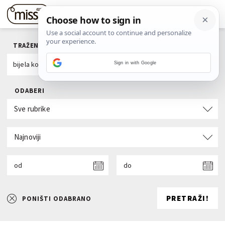
TRAŽENI POJAM
Sign in with Google
ODABERI
Sve rubrike
Najnoviji
od
do
PRETRAŽI!
PONIŠTI ODABRANO