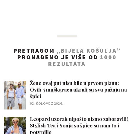
PRETRAGOM
„BIJELA KOŠULJA”
PRONAĐENO JE VIŠE OD
1000
REZULTATA
Žene ovaj put nisu bile u prvom planu:
Ovih 5 muškaraca ukrali su svu pažnju na
špici
02. KOLOVOZ 2026.
Leopard uzorak nipošto nismo zaboravili!
Stylish Tea i Sonja sa špice su nam to i
potvrdile