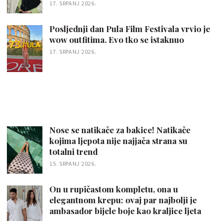
17. SRPANJ 2026.
Posljednji dan Pula Film Festivala vrvio je
wow outfitima. Evo tko se istaknuo
17. SRPANJ 2026.
Nose se natikače za bakice! Natikače
kojima ljepota nije najjača strana su
totalni trend
15. SRPANJ 2026.
On u rupičastom kompletu, ona u
elegantnom krepu: ovaj par najbolji je
ambasador bijele boje kao kraljice ljeta