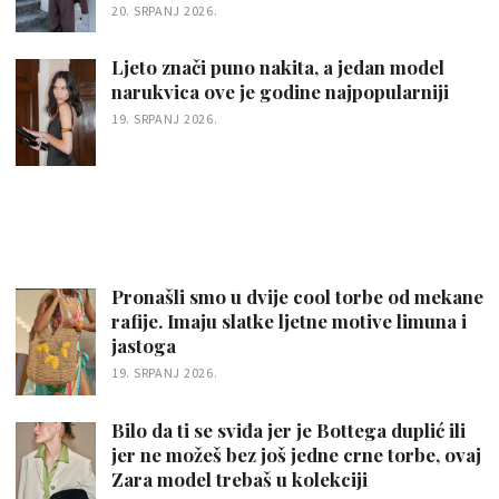
20. SRPANJ 2026.
Ljeto znači puno nakita, a jedan model
narukvica ove je godine najpopularniji
19. SRPANJ 2026.
Pronašli smo u dvije cool torbe od mekane
rafije. Imaju slatke ljetne motive limuna i
jastoga
19. SRPANJ 2026.
Bilo da ti se sviđa jer je Bottega duplić ili
jer ne možeš bez još jedne crne torbe, ovaj
Zara model trebaš u kolekciji