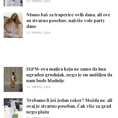
14. SRPANJ 2026.
Nismo baš za traperice ovih dana, ali ove
su stvarno posebne, najviše vole party
dane
13. SRPANJ 2026.
H&M-ova majica koja ne samo da ima
ugrađen grudnjak, nego je on smišljen da
nam bude hladnije
13. SRPANJ 2026.
Trebamo li još jedan ceker? Možda ne, ali
ovaj je stvarno poseban. Čak više za grad
nego plažu