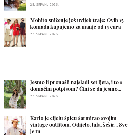
28. SRPANJ 2026.
Mohito sniženje još uvijek traje: Ovih 15
komada kupujemo za manje od 15 eura
27. SRPANJ 2026.
Jesmo li pronašli najslađi set ljeta, i to s
domaćim potpisom? Čini se da jesmo...
27. SRPANJ 2026.
Karlo je cijelu špicu šarmirao svojim
vintage outfitom. Odijelo, lula, šešir... Sve
je tu