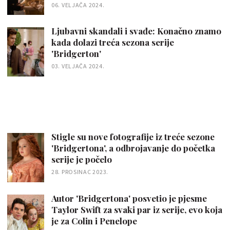
06. VELJAČA 2024.
Ljubavni skandali i svađe: Konačno znamo
kada dolazi treća sezona serije
'Bridgerton'
03. VELJAČA 2024.
Stigle su nove fotografije iz treće sezone
'Bridgertona', a odbrojavanje do početka
serije je počelo
28. PROSINAC 2023.
Autor 'Bridgertona' posvetio je pjesme
Taylor Swift za svaki par iz serije, evo koja
je za Colin i Penelope