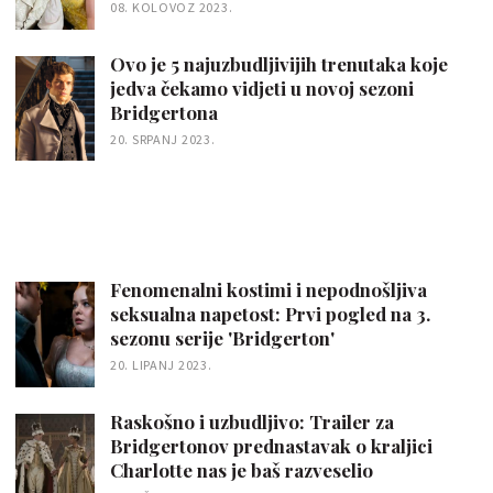
08. KOLOVOZ 2023.
Ovo je 5 najuzbudljivijih trenutaka koje
jedva čekamo vidjeti u novoj sezoni
Bridgertona
20. SRPANJ 2023.
Fenomenalni kostimi i nepodnošljiva
seksualna napetost: Prvi pogled na 3.
sezonu serije 'Bridgerton'
20. LIPANJ 2023.
Raskošno i uzbudljivo: Trailer za
Bridgertonov prednastavak o kraljici
Charlotte nas je baš razveselio