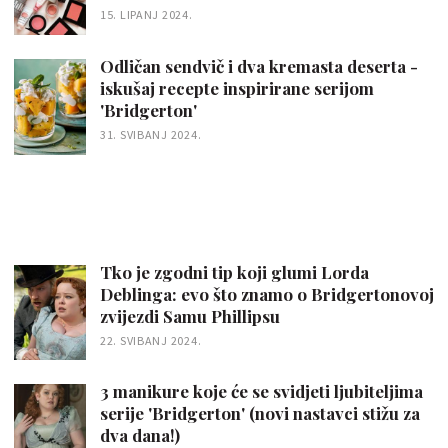
15. LIPANJ 2024.
Odličan sendvič i dva kremasta deserta -
iskušaj recepte inspirirane serijom
'Bridgerton'
31. SVIBANJ 2024.
Tko je zgodni tip koji glumi Lorda
Deblinga: evo što znamo o Bridgertonovoj
zvijezdi Samu Phillipsu
22. SVIBANJ 2024.
3 manikure koje će se svidjeti ljubiteljima
serije 'Bridgerton' (novi nastavci stižu za
dva dana!)