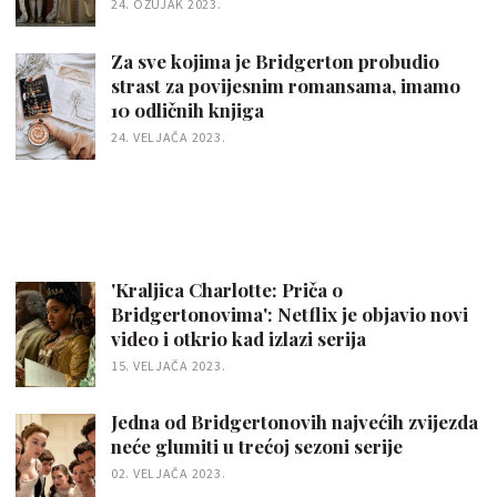
24. OŽUJAK 2023.
Za sve kojima je Bridgerton probudio
strast za povijesnim romansama, imamo
10 odličnih knjiga
24. VELJAČA 2023.
'Kraljica Charlotte: Priča o
Bridgertonovima': Netflix je objavio novi
video i otkrio kad izlazi serija
15. VELJAČA 2023.
Jedna od Bridgertonovih najvećih zvijezda
neće glumiti u trećoj sezoni serije
02. VELJAČA 2023.