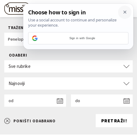
TRAŽENI POJAM
Sign in with Google
ODABERI
Sve rubrike
Najnoviji
od
do
PRETRAŽI!
PONIŠTI ODABRANO