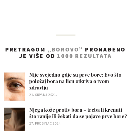
PRETRAGOM
„BOROVO”
PRONAĐENO
JE VIŠE OD
1000
REZULTATA
Nije svejedno gdje su prve bore: Evo što
položaj bora na licu otkriva o tvom
zdravlju
21. SRPANJ 2021.
Njega kože protiv bora – treba li krenuti
što ranije ili čekati da se pojave prve bore?
27. PROSINAC 2024.