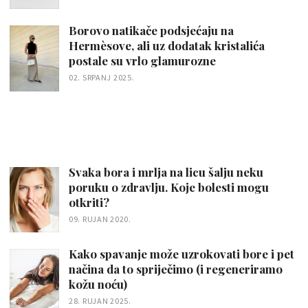
Borovo natikače podsjećaju na
Hermèsove, ali uz dodatak kristalića
postale su vrlo glamurozne
02. SRPANJ 2025.
Svaka bora i mrlja na licu šalju neku
poruku o zdravlju. Koje bolesti mogu
otkriti?
09. RUJAN 2020.
Kako spavanje može uzrokovati bore i pet
načina da to spriječimo (i regeneriramo
kožu noću)
28. RUJAN 2025.