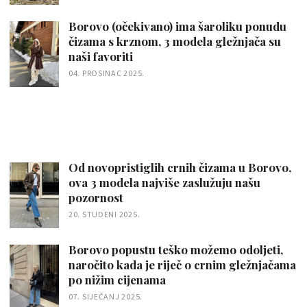
Borovo (očekivano) ima šaroliku ponudu
čizama s krznom, 3 modela gležnjača su
naši favoriti
04. PROSINAC 2025.
Od novopristiglih crnih čizama u Borovo,
ova 3 modela najviše zaslužuju našu
pozornost
20. STUDENI 2025.
Borovo popustu teško možemo odoljeti,
naročito kada je riječ o crnim gležnjačama
po nižim cijenama
07. SIJEČANJ 2025.