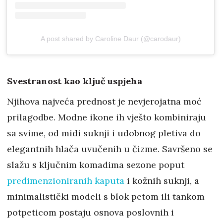
A post shared by Caroline Daur (@carodaur)
Svestranost kao ključ uspjeha
Njihova najveća prednost je nevjerojatna moć
prilagodbe. Modne ikone ih vješto kombiniraju
sa svime, od midi suknji i udobnog pletiva do
elegantnih hlača uvučenih u čizme. Savršeno se
slažu s ključnim komadima sezone poput
predimenzioniranih kaputa
i kožnih suknji, a
minimalistički modeli s blok petom ili tankom
potpeticom postaju osnova poslovnih i