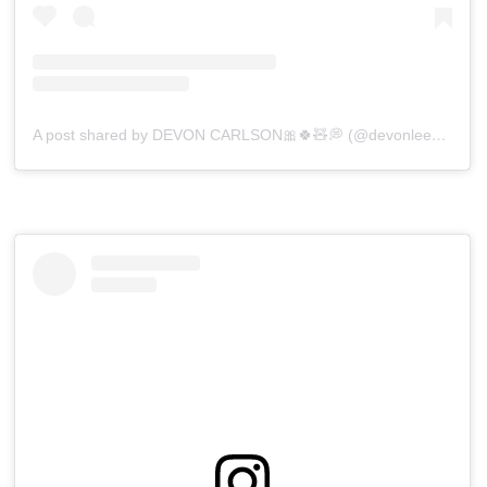
A post shared by DEVON CARLSON🎀🍀🧸💭 (@devonleecarlson)