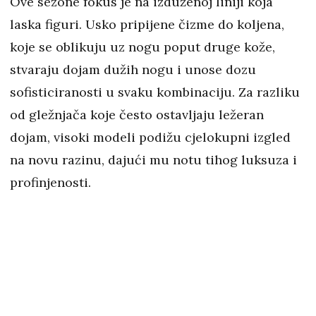
Ove sezone fokus je na izduženoj liniji koja
laska figuri. Usko pripijene čizme do koljena,
koje se oblikuju uz nogu poput druge kože,
stvaraju dojam dužih nogu i unose dozu
sofisticiranosti u svaku kombinaciju. Za razliku
od gležnjača koje često ostavljaju ležeran
dojam, visoki modeli podižu cjelokupni izgled
na novu razinu, dajući mu notu tihog luksuza i
profinjenosti.