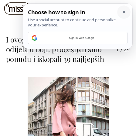
I ovog proljeća obožavamo
Sign in with Google
odijela u boji: pročešljali smo
1
/
29
ponudu i iskopali 39 najljepših