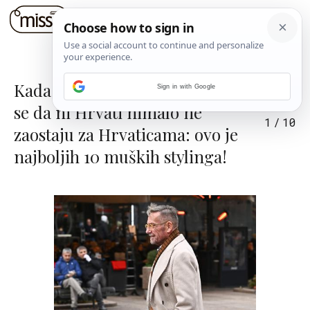
Kada je moda u pitanju, čini
Sign in with Google
se da ni Hrvati nimalo ne
1
/
10
zaostaju za Hrvaticama: ovo je
najboljih 10 muških stylinga!