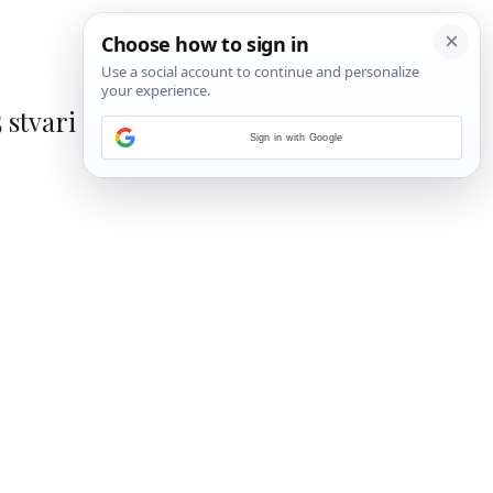
5 stvari nećemo
Sign in with Google
1
/
15