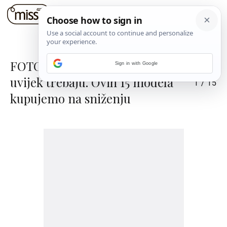
FOTO: Ravne sandale nam
Sign in with Google
uvijek trebaju. Ovih 15 modela
1
/
15
kupujemo na sniženju