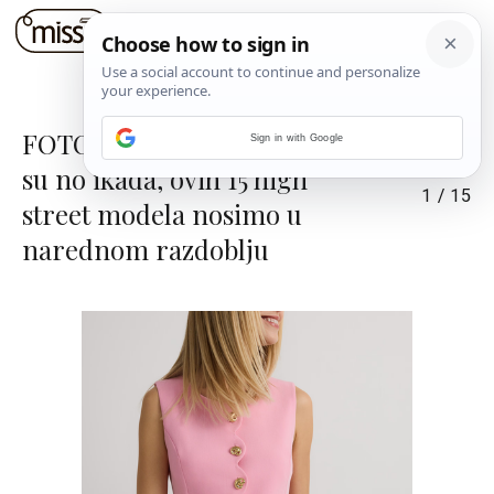
FOTO: Prsluci od odijela ljepši
Sign in with Google
su no ikada, ovih 15 high
1
/
15
street modela nosimo u
narednom razdoblju