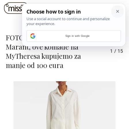
FOTO: Od Gannija do Isabel
Sign in with Google
Marant, ove komade na
1
/
15
MyTheresa kupujemo za
manje od 100 eura