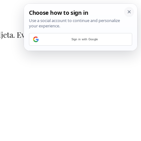
jeta. Evo 15
Sign in with Google
1
/
15