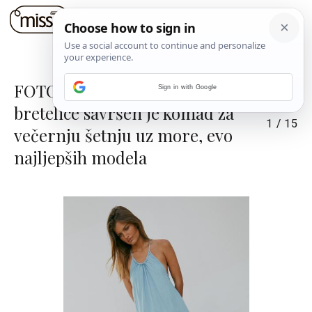
FOTO: Duga haljina na
Sign in with Google
bretelice savršen je komad za
1
/
15
večernju šetnju uz more, evo
najljepših modela