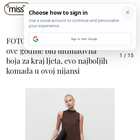
FOTO: Čokoladno smeđa će i
Sign in with Google
ove godine biti ultimativna
1
/
15
boja za kraj ljeta, evo najboljih
komada u ovoj nijansi