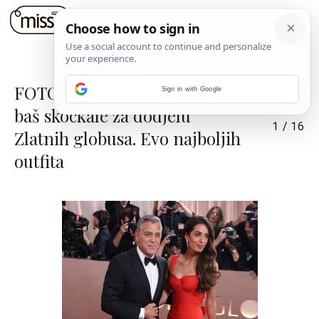
FOTO: Celebrity dame su se
Sign in with Google
baš skockale za dodjelu
1
/
16
Zlatnih globusa. Evo najboljih
outfita