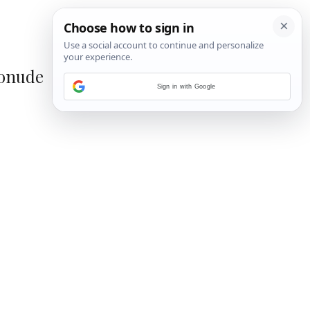
ponude
Sign in with Google
1
/
15