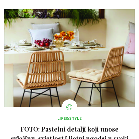
LIFE&STYLE
FOTO: Pastelni detalji koji unose
svježinu, svjetlost i ljetni ugođaj u svaki