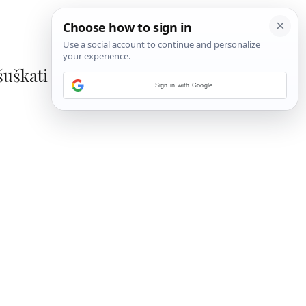
šuškati
Sign in with Google
1
/
18