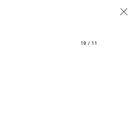
10
/
11